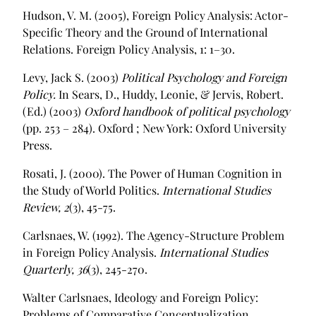
Hudson, V. M. (2005), Foreign Policy Analysis: Actor-
Specific Theory and the Ground of International
Relations. Foreign Policy Analysis, 1: 1–30.
Levy, Jack S. (2003)
Political Psychology and Foreign
Policy.
In Sears, D., Huddy, Leonie, & Jervis, Robert.
(Ed.) (2003)
Oxford handbook of political psychology
(pp. 253 – 284). Oxford ; New York: Oxford University
Press.
Rosati, J. (2000). The Power of Human Cognition in
the Study of World Politics.
International Studies
Review,
2
(3), 45-75.
Carlsnaes, W. (1992). The Agency-Structure Problem
in Foreign Policy Analysis.
International Studies
Quarterly,
36
(3), 245-270.
Walter Carlsnaes, Ideology and Foreign Policy:
Problems of Comparative Conceptualization